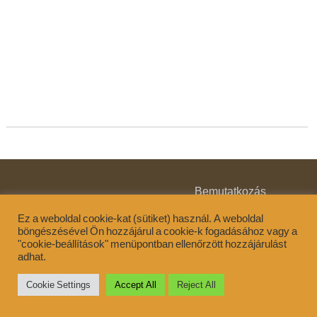
Bemutatkozás
Elérhetőség
Támogatás
Ez a weboldal cookie-kat (sütiket) használ. A weboldal
böngészésével Ön hozzájárul a cookie-k fogadásához vagy a
"cookie-beállítások" menüpontban ellenőrzött hozzájárulást
adhat.
ZenEarth Theme
Powered by WordPress
Cookie Settings
Accept All
Reject All