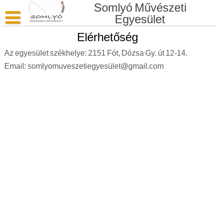
Skip
Somlyó Művészeti
to
Egyesület
content
Elérhetőség
Kezdőlap
Az egyesület székhelye: 2151 Fót, Dózsa Gy. út 12-14.
Bemutatkozás
Email: somlyomuveszetiegyesület@gmail.com
Támogatás
Elérhetőség