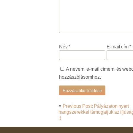
Név
*
E-mail cím
*
A nevem, e-mail címem, és web
hozzászólásomhoz.
Bejegyzés
Previous Post: Pályázaton nyert
navigáció
hangszerekkel támogatjuk az ifjúsá
:)