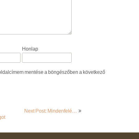
Honlap
oldalcímem mentése a böngészőben a következő
Next Post: Mindenfelé…
got