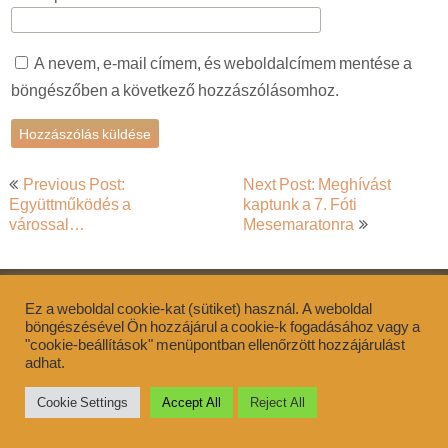
A nevem, e-mail címem, és weboldalcímem mentése a
böngészőben a következő hozzászólásomhoz.
Bejegyzés
Previous Post:
Next Post: Meghívást
navigáció
Együttműködés a
kaptunk a 7. Fóti
várossal…
Mesemaratonra
Ez a weboldal cookie-kat (sütiket) használ. A weboldal
Bemutatkozás
böngészésével Ön hozzájárul a cookie-k fogadásához vagy a
Elérhetőség
Támogatás
"cookie-beállítások" menüpontban ellenőrzött hozzájárulást
adhat.
Cookie Settings
Accept All
Reject All
ZenEarth Theme
Powered by WordPress