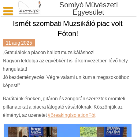
Skip
Somlyó Művészeti
to
Egyesület
content
Ismét szombati Muzsikáló piac volt
Kezdőlap
Fóton!
Bemutatkozás
11
aug
2025
Támogatás
„Gratulálok a piacon hallott muzsikáláshoz!
Nagyon feldobja az egyébként is jó környezetben lévő hely
Elérhetőség
hangulatát!
Jó kezdeményezés! Végre valami unikum a megszokotthoz
képest!”
Barátaink éneken, gitáron és zongorán szereztek örömteli
pillanatokat a piacra látogató vásárlóknak! Köszönjük az
élményt, az üzenetet
#BreakingIsolationFót