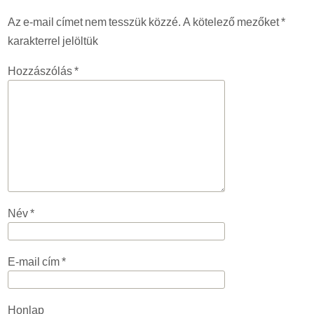
Az e-mail címet nem tesszük közzé.
A kötelező mezőket
*
karakterrel jelöltük
Hozzászólás
*
Név
*
E-mail cím
*
Honlap